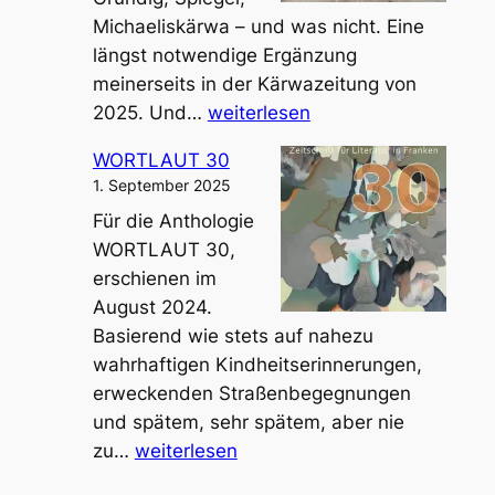
t
u
Michaeliskärwa – und was nicht. Eine
h
a
längst notwendige Ergänzung
o
l
meinerseits in der Kärwazeitung von
s
i
F
2025. Und…
weiterlesen
e
e
ü
n
n
WORTLAUT 30
r
t
m
1. September 2025
t
z
a
Für die Anthologie
h
a
r
WORTLAUT 30,
e
u
k
erschienen im
r
b
t
August 2024.
S
e
Basierend wie stets auf nahezu
p
r
wahrhaftigen Kindheitserinnerungen,
e
n
erweckenden Straßenbegegnungen
z
und spätem, sehr spätem, aber nie
i
W
zu…
weiterlesen
a
O
l