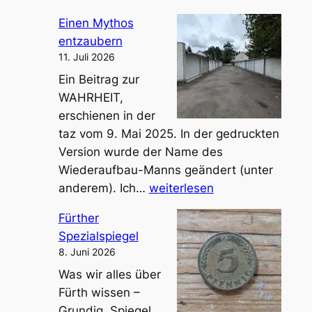
r
Einen Mythos
i
entzaubern
s
11. Juli 2026
c
Ein Beitrag zur
h
WAHRHEIT,
e
erschienen in der
W
taz vom 9. Mai 2025. In der gedruckten
a
Version wurde der Name des
r
Wiederaufbau-Manns geändert (unter
e
E
anderem). Ich…
weiterlesen
v
i
o
Fürther
n
m
Spezialspiegel
e
T
8. Juni 2026
n
e
Was wir alles über
M
x
Fürth wissen –
y
t
Grundig, Spiegel,