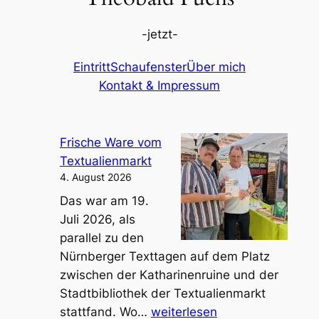
-jetzt-
Eintritt
Schaufenster
Über mich
Kontakt & Impressum
Frische Ware vom
Textualienmarkt
4. August 2026
Das war am 19.
Juli 2026, als
parallel zu den
Nürnberger Texttagen auf dem Platz
zwischen der Katharinenruine und der
Stadtbibliothek der Textualienmarkt
F
stattfand. Wo…
weiterlesen