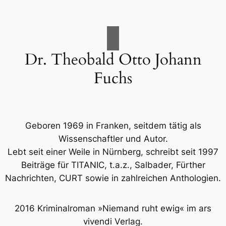
R
s
T
p
L
i
A
e
Dr. Theobald Otto Johann
U
g
T
Fuchs
e
3
l
0
Geboren 1969 in Franken, seitdem tätig als
Wissenschaftler und Autor.
Lebt seit einer Weile in Nürnberg, schreibt seit 1997
Beiträge für TITANIC, t.a.z., Salbader, Fürther
Nachrichten, CURT sowie in zahlreichen Anthologien.
2016 Kriminalroman »Niemand ruht ewig« im ars
vivendi Verlag.